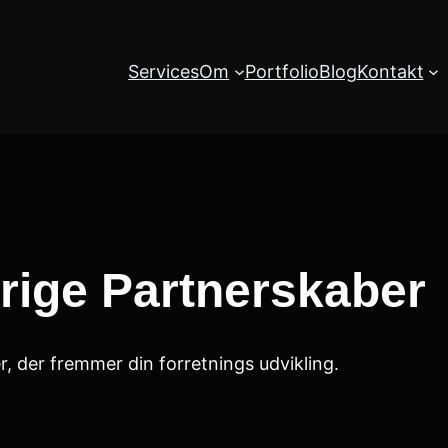
Services
Om
Portfolio
Blog
Kontakt
rige Partnerskaber
r, der fremmer din forretnings udvikling.